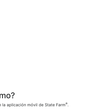
amo?
®
n la aplicación móvil de State Farm
.