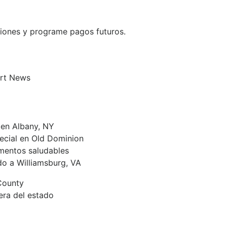
aciones y programe pagos futuros.
ort News
 en Albany, NY
ecial en Old Dominion
imentos saludables
do a Williamsburg, VA
County
era del estado