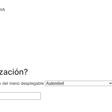
 VA
ización?
o del menú desplegable